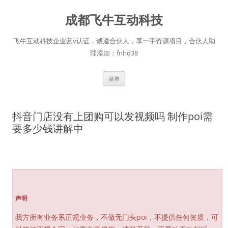
跳
至
成都飞牛互动科技
正
文
飞牛互动科技企业蓝v认证，诚邀合伙人，享一手资源项目，合伙人助
理添加：fnhd38
菜单
抖音门店没有上团购可以发视频吗 制作poi需
要多少钱讲解中
声明
我方所有业务系正规业务，不做无门头poi，不提供任何资质，可