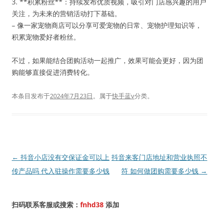
3. **积累粉丝**：持续发布优质视频，吸引对门店感兴趣的用户
关注，为未来的营销活动打下基础。
– 像一家宠物商店可以分享可爱宠物的日常、宠物护理知识等，
积累宠物爱好者粉丝。
不过，如果能结合团购活动一起推广，效果可能会更好，因为团
购能够直接促进消费转化。
本条目发布于
2024年7月23日
。属于
快手蓝v
分类。
文
←
抖音小店没有交保证金可以上
抖音来客门店地址和营业执照不
章
传产品吗 代入驻操作需要多少钱
符 如何做团购需要多少钱
→
导
航
扫码联系客服或搜索：
fnhd38
添加