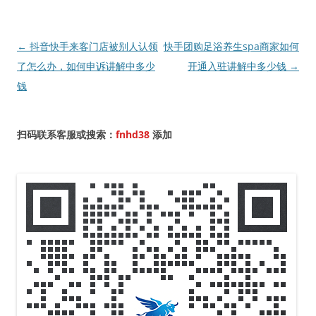
文
←
抖音快手来客门店被别人认领
快手团购足浴养生spa商家如何
章
了怎么办，如何申诉讲解中多少
开通入驻讲解中多少钱
→
导
钱
航
扫码联系客服或搜索：
fnhd38
添加