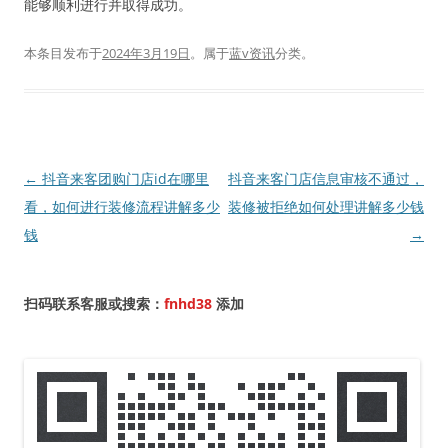
能够顺利进行并取得成功。
本条目发布于
2024年3月19日
。属于
蓝v资讯
分类。
文
←
抖音来客团购门店id在哪里
抖音来客门店信息审核不通过，
章
看，如何进行装修流程讲解多少
装修被拒绝如何处理讲解多少钱
导
钱
→
航
扫码联系客服或搜索：
fnhd38
添加