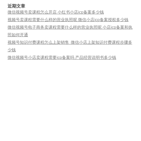
近期文章
微信视频号卖课程怎么开店 小红书小店icp备案多少钱
视频号卖课程需要什么样的营业执照呢 微信小店icp备案授权多少钱
微信视频号电子商务卖课程需要什么样的营业执照呢 小店icp备案和执
照如何开通
视频号知识付费课程怎么上架销售_微信小店上架知识付费课程步骤多
少钱
微信视频号小店卖课程需要icp备案吗 产品经营说明书多少钱
友情链接
短视频矩阵
小魔推
短视频运营
自豪地采用WordPress