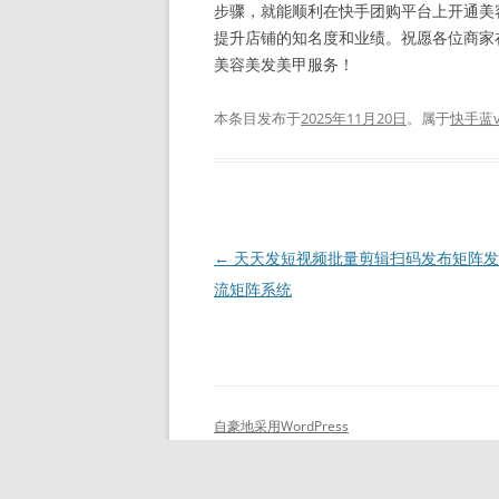
步骤，就能顺利在快手团购平台上开通美
提升店铺的知名度和业绩。祝愿各位商家
美容美发美甲服务！
本条目发布于
2025年11月20日
。属于
快手蓝
文
←
天天发短视频批量剪辑扫码发布矩阵发
章
流矩阵系统
导
航
自豪地采用WordPress