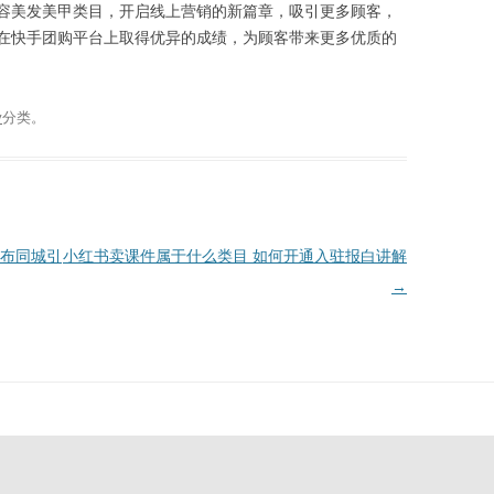
容美发美甲类目，开启线上营销的新篇章，吸引更多顾客，
在快手团购平台上取得优异的成绩，为顾客带来更多优质的
v
分类。
布同城引
小红书卖课件属于什么类目 如何开通入驻报白讲解
→