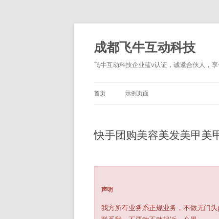
跳
至
正
成都飞牛互动科技
文
飞牛互动科技企业蓝v认证，诚邀合伙人，享一
首页
示例页面
快手团购美容美发美甲美
声明
我方所有业务系正规业务，不做无门头