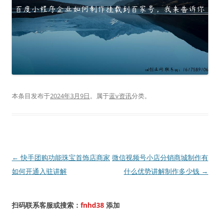
本条目发布于
2024年3月9日
。属于
蓝v资讯
分类。
文
←
快手团购功能珠宝首饰店商家
微信视频号小店分销商城制作有
章
如何开通入驻讲解
什么优势讲解制作多少钱
→
导
航
扫码联系客服或搜索：
fnhd38
添加