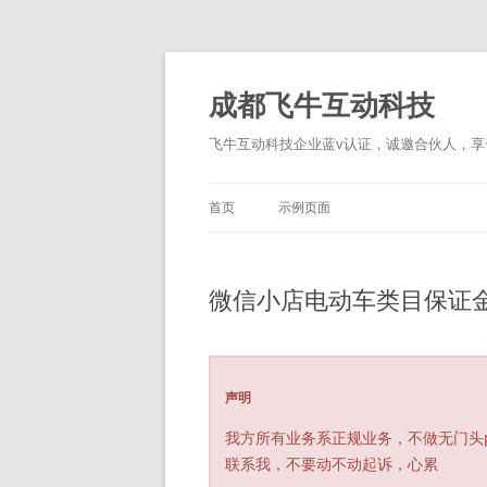
跳
至
正
成都飞牛互动科技
文
飞牛互动科技企业蓝v认证，诚邀合伙人，享一
首页
示例页面
微信小店电动车类目保证金
声明
我方所有业务系正规业务，不做无门头
联系我，不要动不动起诉，心累