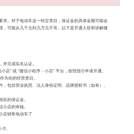
要求。对于电动车这一特定类目，保证金的具体金额可能会
境，可能从几千元到几万元不等。以下是开通入驻和讲解微
，并完成实名认证。
小店” 或 “微信小程序・小店” 平台，按照指引申请开通。
 作为你的经营类目。
件，包括营业执照、法人身份证明、品牌授权书（如有）、
相应的保证金。
信小店的审核。
小店销售电动车了
分类。