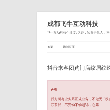
跳
至
正
成都飞牛互动科技
文
飞牛互动科技企业蓝v认证，诚邀合伙人，享一
首页
示例页面
抖音来客团购门店纹眉纹
声明
我方所有业务系正规业务，不做无门头
联系我，不要动不动起诉，心累