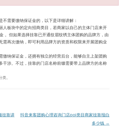
是不需要缴纳保证金的，以下是详细讲解：
丽人板块中的定向招商类目，若商家以自己的主体门店来开
证金 。但如果选择挂靠已开通纹眉纹绣主体团购的品牌方，由
无需再次缴纳，即可利用品牌方的资质和权限来开展团购业
需缴纳保证金，还拥有独立的经营后台，能够自主上架团购
多干涉。不过，挂靠的门店名称前缀需要带上品牌方的名称
分类。
领挂靠讲
抖音来客团购心理咨询门店poi类目商家挂靠报白
多少钱
→