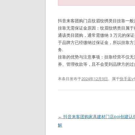
抖音来客团购门店纹眉纹绣类目挂靠一般
挂靠无需保证金原因：纹眉纹绣类目属于
通该类目团购，通常需缴纳 3 万元的保
于品牌方已经缴纳过保证金，所以挂靠方
务.
挂靠的优势与注意事项：挂靠经营不仅无
券、管理收款等，且不会受到品牌方的过
本条目发布于
2024年12月9日
。属于
快手蓝v
文
←
抖音来客团购家具建材门店poi创建认
章
解
导