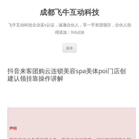
跳
至
成都飞牛互动科技
正
文
飞牛互动科技企业蓝v认证，诚邀合伙人，享一手资源项目，合伙人助
理添加：fnhd38
菜单
抖音来客团购云连锁美容spa美体poi门店创
建认领挂靠操作讲解
声明