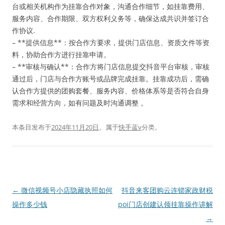
台或相关机构作为挂靠合作对象，沟通合作细节，如挂靠费用、
服务内容、合作期限、双方权利义务等，确保达成共识并签订合
作协议.
– **提供信息**：按合作方要求，提供门店信息、资质文件等资
料，协助合作方进行挂靠申请。
– **审核与确认**：合作方将门店信息提交抖音平台审核，审核
通过后，门店与合作方账号或品牌完成挂靠。挂靠成功后，需确
认合作方提供的团购套餐、服务内容、价格体系等是否符合自身
需求和经营方向，如有问题及时沟通调整 。
本条目发布于
2024年11月20日
。属于
快手蓝v
分类。
文
←
微信视频号小店隐藏执照如何
抖音来客团购云连锁家政财税
章
操作多少钱
poi门店创建认领挂靠操作讲解
导
→