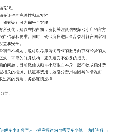
确无误。
确保证件的完整性和真实性。
，如有疑问可咨询平台客服。
有所变化，建议在报白前，密切关注微信视频号小店的官方
报白信息和要求。同时，确保所售进口食品饮料符合国家相
权益和安全。
些细节不确定，也可以考虑咨询专业的服务商或有经验的人
正规、可靠的服务机构，避免遭受不必要的损失。
额的问题，目前微信视频号小店报白本身一般不收取额外费
些相关的检测、认证等费用，这部分费用会因具体情况而
取过高的费用，务必谨慎选择
v
分类。
讲解多少
ai数字人小程序搭建oem需要多少钱，功能讲解
→