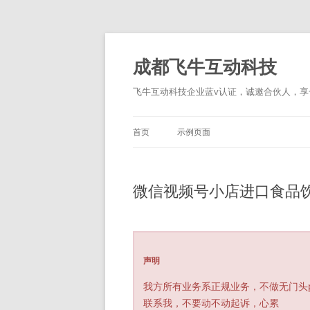
跳
至
正
成都飞牛互动科技
文
飞牛互动科技企业蓝v认证，诚邀合伙人，享一
首页
示例页面
微信视频号小店进口食品
声明
我方所有业务系正规业务，不做无门头
联系我，不要动不动起诉，心累