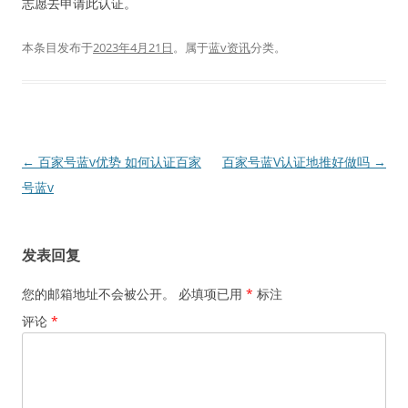
志愿去申请此认证。
本条目发布于
2023年4月21日
。属于
蓝v资讯
分类。
文
←
百家号蓝v优势 如何认证百家
百家号蓝V认证地推好做吗
→
章
号蓝v
导
航
发表回复
您的邮箱地址不会被公开。
必填项已用
*
标注
评论
*