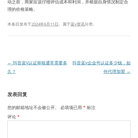
动之前，商家应该仔细评估成本和利润，并根据自身情况制定合
理的价格策略。
本条目发布于
2024年6月11日
。属于
蓝v资讯
分类。
文
←
抖音蓝V认证审核通常需要多
抖音蓝v企业号认证多少钱，如
章
久？
何代理加盟
→
导
航
发表回复
您的邮箱地址不会被公开。
必填项已用
*
标注
评论
*