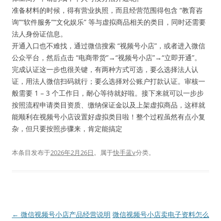
准备材料的时候，得有营业执照，而且经营范围得包含 “教育咨
询”“软件服务”“文化娱乐” 等与虚拟商品相关的类目，同时还需要
法人身份证信息。
开通入口也不难找，通过微信搜索 “视频号小店”，或者进入微信
公众平台，然后点击 “电商带货”→“视频号小店”→“立即开通”。
完成认证这一步也很关键，有两种方式可选，要么选择法人认
证，用法人微信扫码就行；要么选择对公账户打款认证。审核一
般需要 1 – 3 个工作日，耐心等待就好啦。接下来就可以一步步
按照流程申请类目资质、缴纳保证金以及上架虚拟商品，这样就
能顺利在视频号小店设置好虚拟类目啦！整个过程虽然有点小复
杂，但只要按照步骤来，肯定能搞定
本条目发布于
2026年2月26日
。属于
快手蓝v
分类。
文
←
微信视频号小店产品经营说明
微信视频号小店卖电子资料怎么