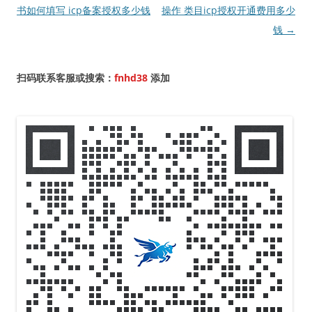
章
书如何填写 icp备案授权多少钱
操作 类目icp授权开通费用多少
导
钱
→
航
扫码联系客服或搜索：
fnhd38
添加