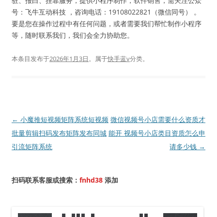
驻、报白、挂靠服务，提供小程序制作，软件销售，需关注公众
号：飞牛互动科技 ，咨询电话：19108022821（微信同号） 。
要是您在操作过程中有任何问题，或者需要我们帮忙制作小程序
等，随时联系我们，我们会全力协助您。
本条目发布于
2026年1月3日
。属于
快手蓝v
分类。
文
←
小魔推短视频矩阵系统短视频
微信视频号小店需要什么资质才
章
批量剪辑扫码发布矩阵发布同城
能开 视频号小店类目资质怎么申
导
引流矩阵系统
请多少钱
→
航
扫码联系客服或搜索：
fnhd38
添加