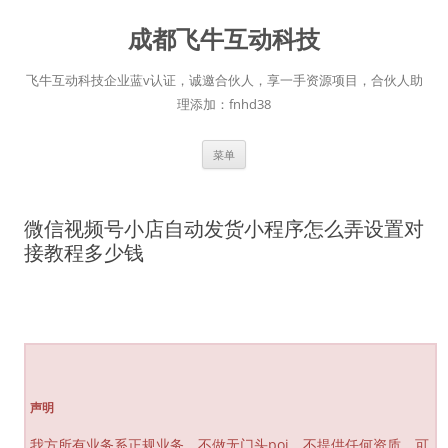
跳
至
成都飞牛互动科技
正
文
飞牛互动科技企业蓝v认证，诚邀合伙人，享一手资源项目，合伙人助
理添加：fnhd38
菜单
微信视频号小店自动发货小程序怎么弄设置对
接教程多少钱
声明
我方所有业务系正规业务，不做无门头poi，不提供任何资质，可