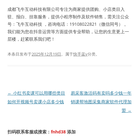
成都飞牛互动科技有限公司专注为商家提供团购、小店类目入
驻、报白、挂靠服务，提供小程序制作及软件销售，需关注公众
号：飞牛互动科技 ，咨询电话：19108022821（微信同号） 。
我们能为您在抖音运营等方面提供专业帮助，让您的生意更上一
层楼，赶紧联系我们吧！
本条目发布于
2025年12月19日
。属于
快手蓝v
分类。
文
←
小红书卖课可以用哪些类目
易采客激活码有卖吗多少钱一年
章
如何开视频号卖课小店多少钱
销课帮地图采集商家软件代理加
导
盟
→
航
扫码联系客服或搜索：
fnhd38
添加