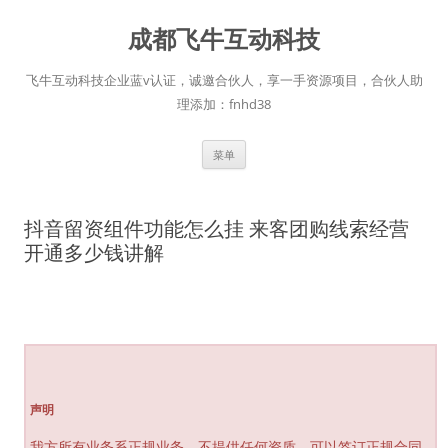
跳
至
成都飞牛互动科技
正
文
飞牛互动科技企业蓝v认证，诚邀合伙人，享一手资源项目，合伙人助
理添加：fnhd38
菜单
抖音留资组件功能怎么挂 来客团购线索经营
开通多少钱讲解
声明
我方所有业务系正规业务，不提供任何资质，可以签订正规合同