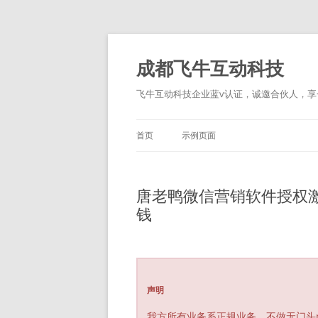
跳
至
正
成都飞牛互动科技
文
飞牛互动科技企业蓝v认证，诚邀合伙人，享一
首页
示例页面
唐老鸭微信营销软件授权
钱
声明
我方所有业务系正规业务，不做无门头