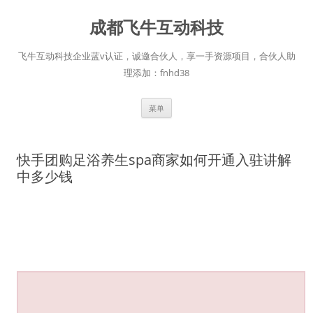
跳
至
成都飞牛互动科技
正
文
飞牛互动科技企业蓝v认证，诚邀合伙人，享一手资源项目，合伙人助
理添加：fnhd38
菜单
快手团购足浴养生spa商家如何开通入驻讲解
中多少钱