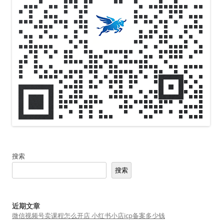
搜索
搜索
近期文章
微信视频号卖课程怎么开店 小红书小店icp备案多少钱