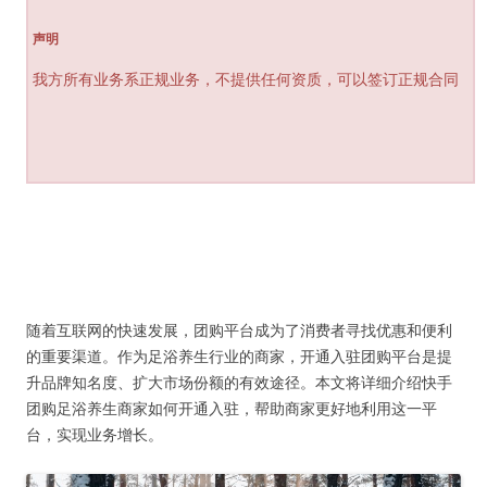
声明
我方所有业务系正规业务，不提供任何资质，可以签订正规合同
随着互联网的快速发展，团购平台成为了消费者寻找优惠和便利
的重要渠道。作为足浴养生行业的商家，开通入驻团购平台是提
升品牌知名度、扩大市场份额的有效途径。本文将详细介绍快手
团购足浴养生商家如何开通入驻，帮助商家更好地利用这一平
台，实现业务增长。