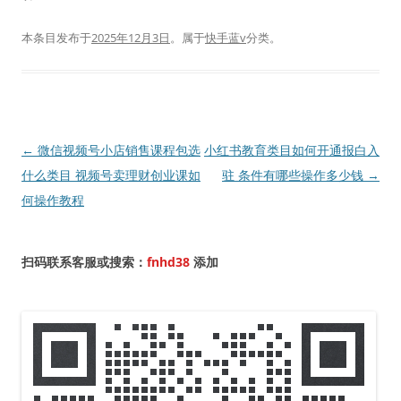
本条目发布于
2025年12月3日
。属于
快手蓝v
分类。
文
←
微信视频号小店销售课程包选
小红书教育类目如何开通报白入
章
什么类目 视频号卖理财创业课如
驻 条件有哪些操作多少钱
→
导
何操作教程
航
扫码联系客服或搜索：
fnhd38
添加