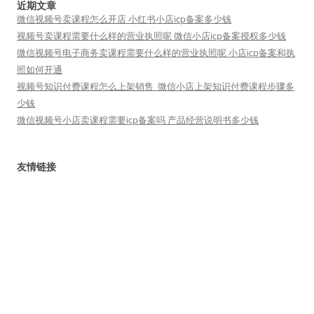
近期文章
微信视频号卖课程怎么开店 小红书小店icp备案多少钱
视频号卖课程需要什么样的营业执照呢 微信小店icp备案授权多少钱
微信视频号电子商务卖课程需要什么样的营业执照呢 小店icp备案和执
照如何开通
视频号知识付费课程怎么上架销售_微信小店上架知识付费课程步骤多
少钱
微信视频号小店卖课程需要icp备案吗 产品经营说明书多少钱
友情链接
短视频矩阵
小魔推
短视频运营
自豪地采用WordPress