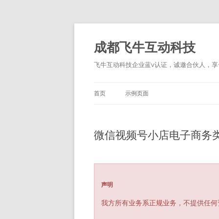
跳
至
正
成都飞牛互动科技
文
飞牛互动科技企业蓝v认证，诚邀合伙人，享一
首页
示例页面
微信视频号小店电子商务
声明
我方所有业务系正规业务，不提供任何