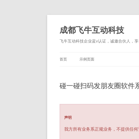
跳
至
正
成都飞牛互动科技
文
飞牛互动科技企业蓝v认证，诚邀合伙人，享一
首页
示例页面
碰一碰扫码发朋友圈软件系
声明
我方所有业务系正规业务，不提供任何