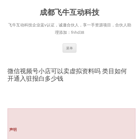
跳
至
成都飞牛互动科技
正
文
飞牛互动科技企业蓝v认证，诚邀合伙人，享一手资源项目，合伙人助
理添加：fnhd38
菜单
微信视频号小店可以卖虚拟资料吗 类目如何
开通入驻报白多少钱
声明