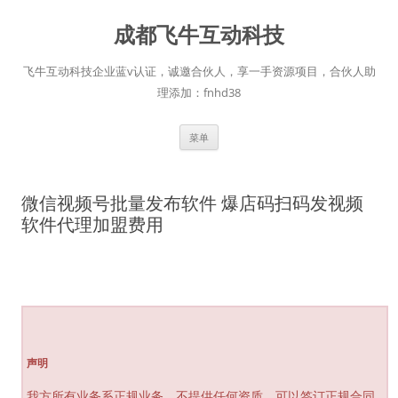
跳
至
成都飞牛互动科技
正
文
飞牛互动科技企业蓝v认证，诚邀合伙人，享一手资源项目，合伙人助
理添加：fnhd38
菜单
微信视频号批量发布软件 爆店码扫码发视频
软件代理加盟费用
声明
我方所有业务系正规业务，不提供任何资质，可以签订正规合同