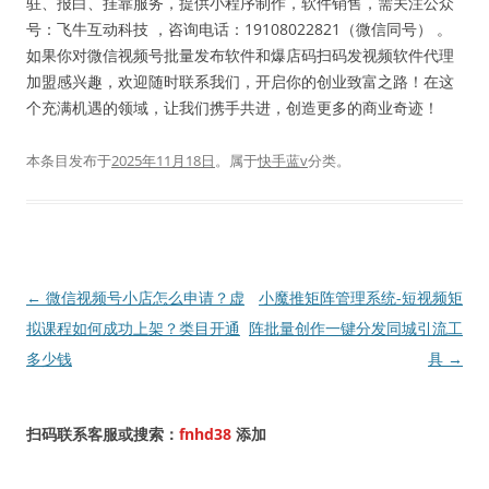
驻、报白、挂靠服务，提供小程序制作，软件销售，需关注公众
号：飞牛互动科技 ，咨询电话：19108022821（微信同号） 。
如果你对微信视频号批量发布软件和爆店码扫码发视频软件代理
加盟感兴趣，欢迎随时联系我们，开启你的创业致富之路！在这
个充满机遇的领域，让我们携手共进，创造更多的商业奇迹！
本条目发布于
2025年11月18日
。属于
快手蓝v
分类。
文
←
微信视频号小店怎么申请？虚
小魔推矩阵管理系统-短视频矩
章
拟课程如何成功上架？类目开通
阵批量创作一键分发同城引流工
导
多少钱
具
→
航
扫码联系客服或搜索：
fnhd38
添加