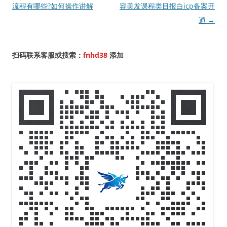
章
流程有哪些?如何操作讲解
容美发课程类目报白icp备案开
导
通
→
航
扫码联系客服或搜索：
fnhd38
添加