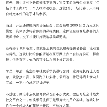
首先，信小店可不是谁都能申请的，它要求必须有企业资质（包
括个体工商户），个人根本没机会。这就好比一场比赛，只有符
合特定条件的选手才能参赛。
而且，开店还得缴纳类目保证金，这金额在 2000 到 2 万元之间
晃悠，具体多少得看你卖的课程类目。这保证金就像是参赛的入
场券押金，交了才能好好玩这场卖课游戏。
还有那个 ICP 备案，也就是互联网信息服务提供者备案，流程复
杂得很。这就好比给你的店铺在互联网上办个合法身份证一样麻
烦，但没有它，你的店可没法在网上好好营业。
学员下单后，店主得单独联系学员进行交付，这流程长得让人着
急。就像接力赛，前面跑了好多棒，最后这一棒还得店主亲自去
完成，一不小心就容易掉链子。
不过呢，微信小店视频号卖课也有不少优势。微信可是全球最大
社交平台之一，给视频号提供了超级庞大的用户基础。这就好比
你在一个超级大的商场里开店，不愁没人逛。