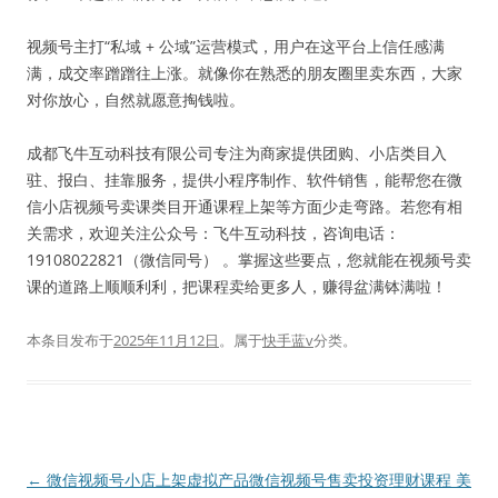
视频号主打“私域 + 公域”运营模式，用户在这平台上信任感满
满，成交率蹭蹭往上涨。就像你在熟悉的朋友圈里卖东西，大家
对你放心，自然就愿意掏钱啦。
成都飞牛互动科技有限公司专注为商家提供团购、小店类目入
驻、报白、挂靠服务，提供小程序制作、软件销售，能帮您在微
信小店视频号卖课类目开通课程上架等方面少走弯路。若您有相
关需求，欢迎关注公众号：飞牛互动科技，咨询电话：
19108022821（微信同号） 。掌握这些要点，您就能在视频号卖
课的道路上顺顺利利，把课程卖给更多人，赚得盆满钵满啦！
本条目发布于
2025年11月12日
。属于
快手蓝v
分类。
文
←
微信视频号小店上架虚拟产品
微信视频号售卖投资理财课程 美