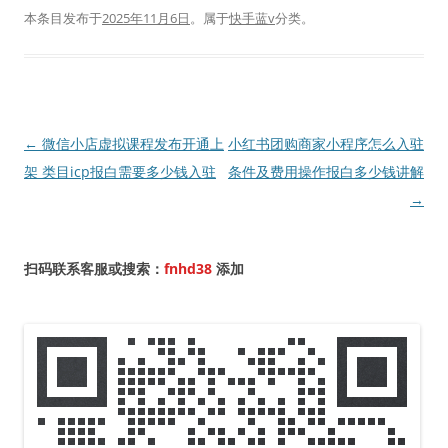
本条目发布于
2025年11月6日
。属于
快手蓝v
分类。
文
←
微信小店虚拟课程发布开通上
小红书团购商家小程序怎么入驻
章
架 类目icp报白需要多少钱入驻
条件及费用操作报白多少钱讲解
导
→
航
扫码联系客服或搜索：
fnhd38
添加