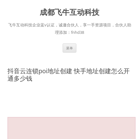
跳
至
成都飞牛互动科技
正
文
飞牛互动科技企业蓝v认证，诚邀合伙人，享一手资源项目，合伙人助
理添加：fnhd38
菜单
抖音云连锁poi地址创建 快手地址创建怎么开
通多少钱