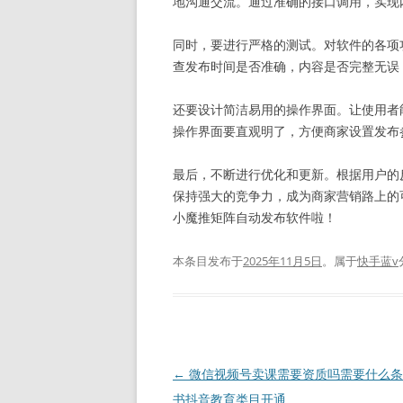
地沟通交流。通过准确的接口调用，实现
同时，要进行严格的测试。对软件的各项
查发布时间是否准确，内容是否完整无误
还要设计简洁易用的操作界面。让使用者
操作界面要直观明了，方便商家设置发布
最后，不断进行优化和更新。根据用户的
保持强大的竞争力，成为商家营销路上的
小魔推矩阵自动发布软件啦！
本条目发布于
2025年11月5日
。属于
快手蓝v
文
←
微信视频号卖课需要资质吗需要什么条
章
书抖音教育类目开通