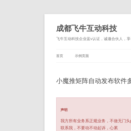
跳
至
正
成都飞牛互动科技
文
飞牛互动科技企业蓝v认证，诚邀合伙人，享一
首页
示例页面
小魔推矩阵自动发布软件
声明
我方所有业务系正规业务，不做无门头
联系我，不要动不动起诉，心累