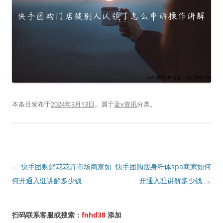
本条目发布于
2024年3月13日
。属于
蓝v资讯
分类。
文
←
快手团购鲜花花卉市场商家如
快手团购瘦身纤体spa商家如何
章
何开通入驻讲解多少钱
开通入驻讲解多少钱
→
导
航
扫码联系客服或搜索：
fnhd38
添加