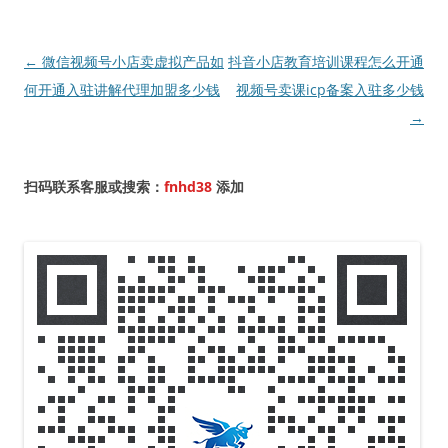
文
←
微信视频号小店卖虚拟产品如
抖音小店教育培训课程怎么开通
章
何开通入驻讲解代理加盟多少钱
视频号卖课icp备案入驻多少钱
导
→
航
扫码联系客服或搜索：
fnhd38
添加