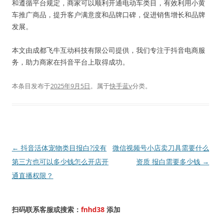
和遵循平台规定，商家可以顺利开通电动车类目，有效利用小黄
车推广商品，提升客户满意度和品牌口碑，促进销售增长和品牌
发展。
本文由成都飞牛互动科技有限公司提供，我们专注于抖音电商服
务，助力商家在抖音平台上取得成功。
本条目发布于
2025年9月5日
。属于
快手蓝v
分类。
文
←
抖音活体宠物类目报白?没有
微信视频号小店卖刀具需要什么
章
第三方也可以多少钱怎么开店开
资质 报白需要多少钱
→
导
通直播权限？
航
扫码联系客服或搜索：
fnhd38
添加