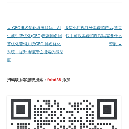
文
←
GEO排名优化系统源码 – AI
微信小店视频号卖虚拟产品,抖音
章
生成引擎优化(GEO)搜索排名回
快手可以卖虚拟课程吗需要什么
导
答优化营销系统GEO 排名优化
资质
→
航
系统：提升地理定位搜索的能见
度
扫码联系客服或搜索：
fnhd38
添加