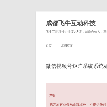
跳
至
正
成都飞牛互动科技
文
飞牛互动科技企业蓝v认证，诚邀合伙人，享一
首页
示例页面
微信视频号矩阵系统系统
声明
我方所有业务系正规业务，不提供任何