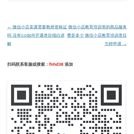
文
←
微信小店卖课需要教师资格证
微信小店教育培训类的商品服务
章
吗 没有icp如何开通类目报白讲
费是多少 微信小店教育培训类目
导
解
怎样申请
→
航
扫码联系客服或搜索：
fnhd38
添加