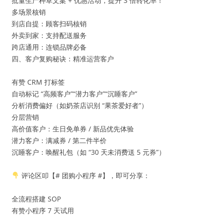
批量生产种草文案 + 优惠活动，提升 3 倍转化率！
多场景核销
到店自提：顾客扫码核销
外卖到家：支持配送服务
跨店通用：连锁品牌必备
四、客户复购秘诀：精准运营客户
有赞 CRM 打标签
自动标记 “高频客户”“潜力客户”“沉睡客户”
分析消费偏好（如奶茶店识别 “果茶爱好者”）
分层营销
高价值客户：生日免单券 / 新品优先体验
潜力客户：满减券 / 第二件半价
沉睡客户：唤醒礼包（如 “30 天未消费送 5 元券”）
评论区叩【# 团购小程序 #】，即可分享：
全流程搭建 SOP
有赞小程序 7 天试用