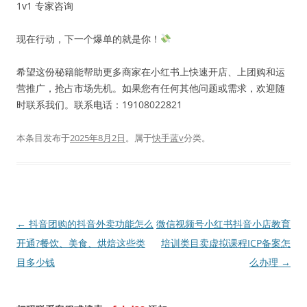
1v1 专家咨询
现在行动，下一个爆单的就是你！
希望这份秘籍能帮助更多商家在小红书上快速开店、上团购和运
营推广，抢占市场先机。如果您有任何其他问题或需求，欢迎随
时联系我们。联系电话：19108022821
本条目发布于
2025年8月2日
。属于
快手蓝v
分类。
文
←
抖音团购的抖音外卖功能怎么
微信视频号小红书抖音小店教育
章
开通?餐饮、美食、烘焙这些类
培训类目卖虚拟课程ICP备案怎
导
目多少钱
么办理
→
航