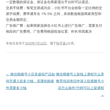
一定数额的保证金。保证金在商家退出平台时可以退还。
交易手续费：每笔交易成功后，小红书平台会收取一定比例的交
易手续费。费率通常在 1%-5% 之间，具体数值根据商家类型和
交易金额而定。
广告推广费：如果商家选择在小红书上进行广告推广，需要支付
相应的广告费用。广告费用根据投放位置、时长等因素决
本条目发布于
2025年7月22日
。属于
快手蓝v
分类。
文
←
微信视频号小店卖虚拟产品如
微信视频号上架线上课程怎么弄
章
何开通入驻多少钱，卖课技能操
教育培训类目申请入驻视频号小
导
作需要多少钱
店怎么操作?怎样可以上架课程
航
→