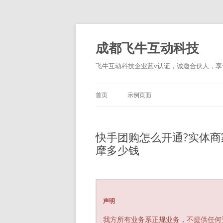
跳
至
正
成都飞牛互动科技
文
飞牛互动科技企业蓝v认证，诚邀合伙人，享一
首页
示例页面
​快手团购怎么开通?实体
摩多少钱
声明
我方所有业务系正规业务，不提供任何