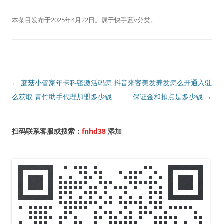
本条目发布于
2025年4月22日
。属于
快手蓝v
分类。
文
←
蘑菇小管家年卡科密激活码怎
抖音来客美发养发怎么开通入驻
章
么获取 青竹助手代理加盟多少钱
保证金和扣点是多少钱
→
导
航
扫码联系客服或搜索：
fnhd38
添加