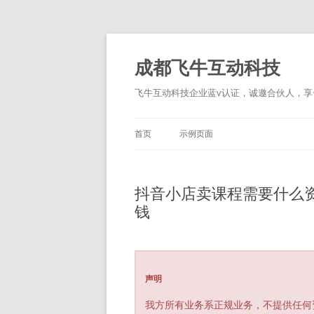
跳
至
正
成都飞牛互动科技
文
飞牛互动科技企业蓝v认证，诚邀合伙人，享一
首页
示例页面
抖音小店卖课程需要什么
钱
声明
我方所有业务系正规业务，不提供任何