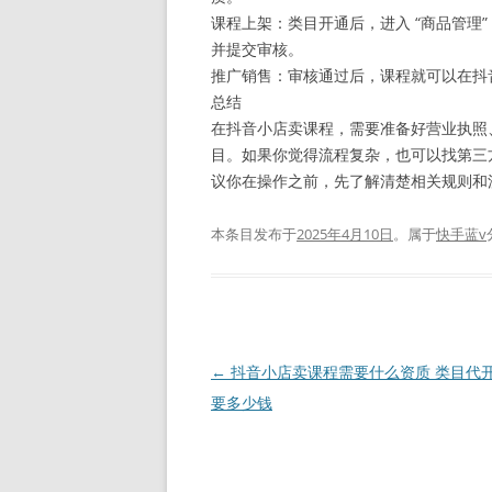
课程上架：类目开通后，进入 “商品管理
并提交审核。
推广销售：审核通过后，课程就可以在抖
总结
在抖音小店卖课程，需要准备好营业执照、
目。如果你觉得流程复杂，也可以找第三
议你在操作之前，先了解清楚相关规则和
本条目发布于
2025年4月10日
。属于
快手蓝v
文
←
抖音小店卖课程需要什么资质 类目代
章
要多少钱
导
航