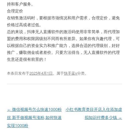
持和客户服务。
合理定价
在销售激活码时，要根据市场情况和用户需求，合理定价，避免
价格过高或者过低。
总的来说，抖捧无人直播软件的激活码使用非常简单，而代理加
盟的费用和权限因级别不同而有所差异。如果你有兴趣代理，可
以根据自己的资金实力和推广能力，选择合适的代理级别，好好
推广，赚取佣金或者差价。只要方法得当，无人直播软件的代理
生意还是很有前景的！
本条目发布于
2025年4月1日
。属于
快手蓝v
分类。
文
←
微信视频号怎么快速1000粉
小红书教育类目开店入住添加虚
章
丝 新手做视频号涨粉,如何快速
拟知识付费多少钱
→
导
实现1000粉