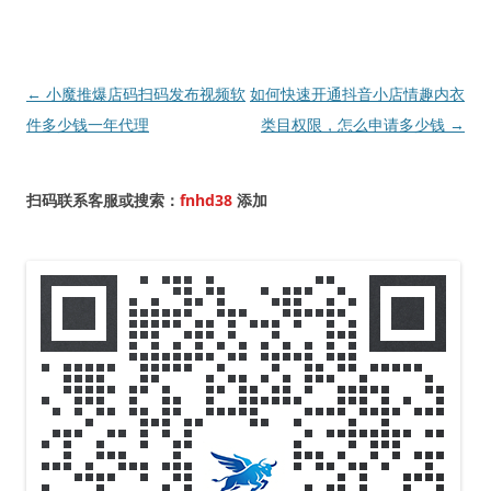
文
←
小魔推爆店码扫码发布视频软
如何快速开通抖音小店情趣内衣
章
件多少钱一年代理
类目权限，怎么申请多少钱
→
导
航
扫码联系客服或搜索：
fnhd38
添加